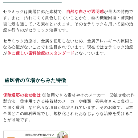
セラミックは陶器に似た素材で、
自然な白さや透明感
が最大の特徴で
す。また、汚れにくく変色しにくいことから、歯の機能回復・審美回
復に最も適している素材といえます。そのセラミックを用いて歯の治
療を行うのがセラミック治療です。
セラミック治療は、金属を使用しないため、金属アレルギーの原因と
なる心配がないことでも注目されています。現在ではセラミック治療
が
体に優しい歯科治療のスタンダード
となっています。
歯医者の立場からみた特徴
保険適応の被せ物は
①使用できる素材やそのメーカー ②被せ物の作
製方法 ③使用できる接着材のメーカーや種類 ④患者さんに負担し
て頂く費用 など色々な項目が規定されています。そのお陰で、日本
全国どこの歯科医院でも、規格化されたおなじような治療を受けるこ
とが可能です。