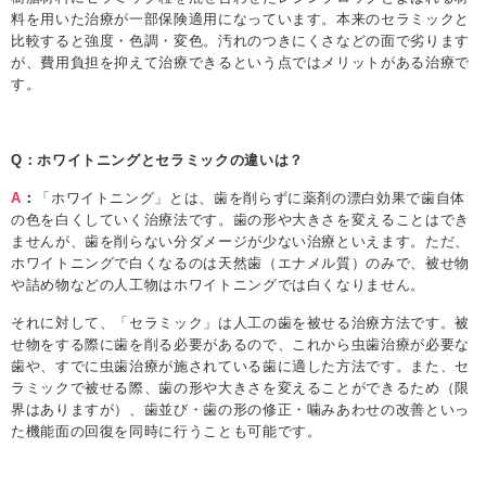
料を用いた治療が一部保険適用になっています。本来のセラミックと
比較すると強度・色調・変色。汚れのつきにくさなどの面で劣ります
が、費用負担を抑えて治療できるという点ではメリットがある治療で
す。
Q：ホワイトニングとセラミックの違いは？
A
：
「ホワイトニング」とは、歯を削らずに薬剤の漂白効果で歯自体
の色を白くしていく治療法です。歯の形や大きさを変えることはでき
ませんが、歯を削らない分ダメージが少ない治療といえます。ただ、
ホワイトニングで白くなるのは天然歯（エナメル質）のみで、被せ物
や詰め物などの人工物はホワイトニングでは白くなりません。
それに対して、「セラミック」は人工の歯を被せる治療方法です。被
せ物をする際に歯を削る必要があるので、これから虫歯治療が必要な
歯や、すでに虫歯治療が施されている歯に適した方法です。また、セ
ラミックで被せる際、歯の形や大きさを変えることができるため（限
界はありますが）、歯並び・歯の形の修正・噛みあわせの改善といっ
た機能面の回復を同時に行うことも可能です。