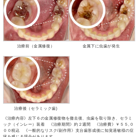
治療前（金属修復）
金属下に虫歯が発生
治療後（セラミック歯)
《治療内容》左下６の金属修復物を撤去後、虫歯を取り除き、セラミ
ック（インレー）装着 《治療期間》約２週間 《治療費》￥５５,０
００税込 《一般的なリスク/副作用》支台歯形成後に知覚過敏様の症
状を感じる場合があります。